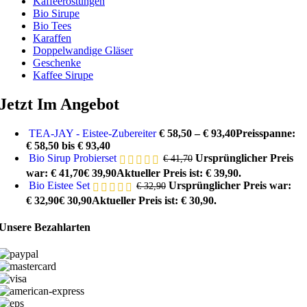
Kaffeeröstungen
Bio Sirupe
Bio Tees
Karaffen
Doppelwandige Gläser
Geschenke
Kaffee Sirupe
Jetzt Im Angebot
TEA-JAY - Eistee-Zubereiter
€
58,50
–
€
93,40
Preisspanne:
€ 58,50 bis € 93,40
Bio Sirup Probierset
Ursprünglicher Preis
€
41,70
war: € 41,70
€
39,90
Aktueller Preis ist: € 39,90.
Bio Eistee Set
Ursprünglicher Preis war:
€
32,90
€ 32,90
€
30,90
Aktueller Preis ist: € 30,90.
Unsere Bezahlarten