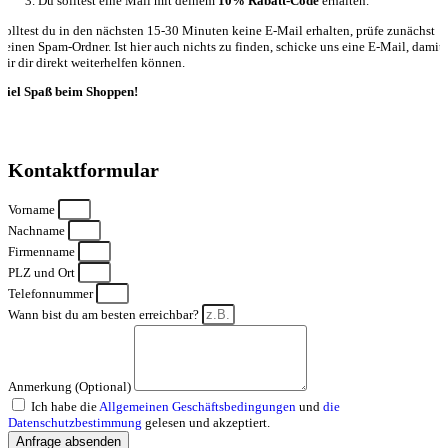
Du solltest eine Mail mit deinem
10% Rabatt-Code
erhalten.
Solltest du in den nächsten 15-30 Minuten keine E-Mail erhalten, prüfe zunächst
deinen Spam-Ordner. Ist hier auch nichts zu finden, schicke uns eine E-Mail, damit
wir dir direkt weiterhelfen können.
Viel Spaß beim Shoppen!
Kontaktformular
Vorname
Nachname
Firmenname
PLZ und Ort
Telefonnummer
Wann bist du am besten erreichbar?
Anmerkung (Optional)
Ich habe die
Allgemeinen Geschäftsbedingungen
und
die
Datenschutzbestimmung
gelesen und akzeptiert.
Anfrage absenden