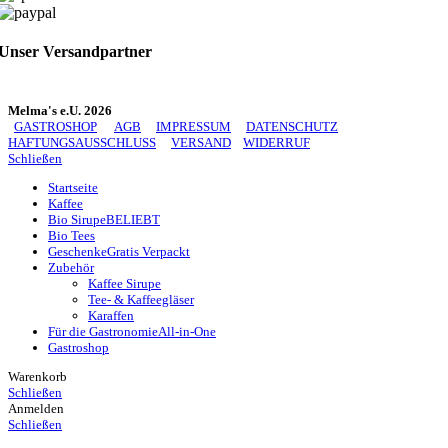
Unser Versandpartner
Melma's e.U. 2026
GASTROSHOP
AGB
IMPRESSUM
DATENSCHUTZ
HAFTUNGSAUSSCHLUSS
VERSAND
WIDERRUF
Schließen
Startseite
Kaffee
Bio Sirupe
BELIEBT
Bio Tees
Geschenke
Gratis Verpackt
Zubehör
Kaffee Sirupe
Tee- & Kaffeegläser
Karaffen
Für die Gastronomie
All-in-One
Gastroshop
Warenkorb
Schließen
Anmelden
Schließen