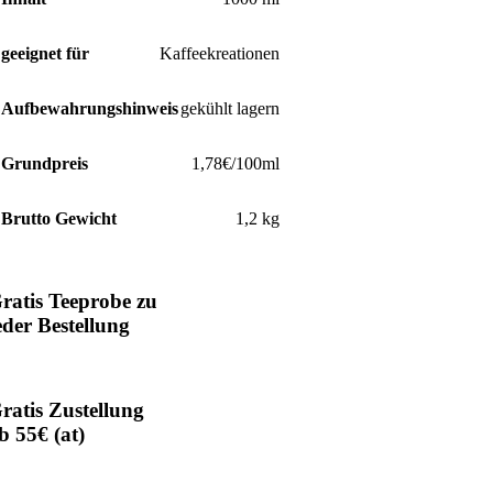
geeignet für
Kaffeekreationen
Aufbewahrungshinweis
gekühlt lagern
Grundpreis
1,78€/100ml
Brutto Gewicht
1,2 kg
ratis Teeprobe zu
eder Bestellung
ratis Zustellung
b 55€ (at)