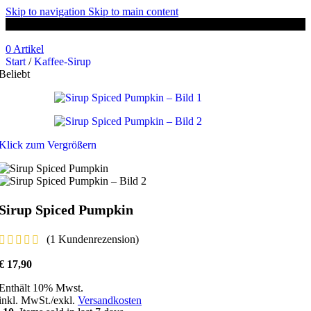
Skip to navigation
Skip to main content
GRATIS LIEFERUNG AB 59€ (AT)
0
Artikel
Start
/
Kaffee-Sirup
Beliebt
Klick zum Vergrößern
Sirup Spiced Pumpkin
(
1
Kundenrezension)
€
17,90
Enthält 10% Mwst.
inkl. MwSt./exkl.
Versandkosten