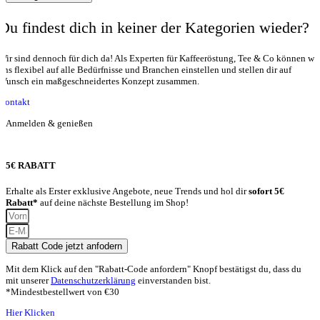
Du findest dich in keiner der Kategorien wieder?
Wir sind dennoch für dich da! Als Experten für Kaffeeröstung, Tee & Co können wir
uns flexibel auf alle Bedürfnisse und Branchen einstellen und stellen dir auf
Wunsch ein maßgeschneidertes Konzept zusammen.
Kontakt
Anmelden & genießen
5€ RABATT
Erhalte als Erster exklusive Angebote, neue Trends und hol dir
sofort 5€
Rabatt*
auf deine nächste Bestellung im Shop!
Rabatt Code jetzt anfodern
Mit dem Klick auf den "Rabatt-Code anfordern" Knopf bestätigst du, dass du
mit unserer
Datenschutzerklärung
einverstanden bist.
*Mindestbestellwert von €30
Hier Klicken