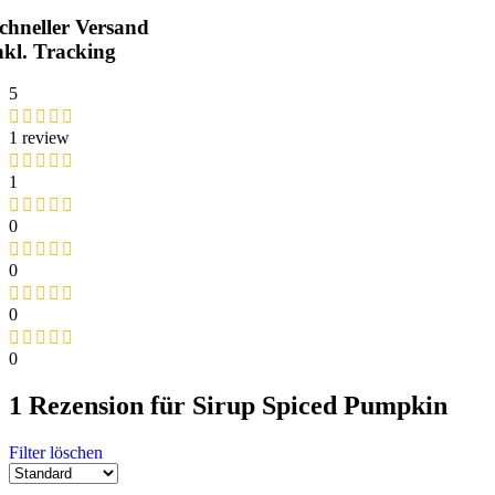
chneller Versand
nkl. Tracking
5
1 review
1
0
0
0
0
1 Rezension für
Sirup Spiced Pumpkin
Filter löschen