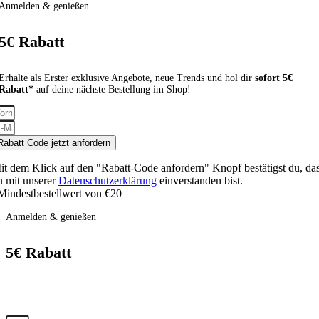
Anmelden & genießen
5€ Rabatt
Erhalte als Erster exklusive Angebote, neue Trends und hol dir
sofort 5€
Rabatt*
auf deine nächste Bestellung im Shop!
Rabatt Code jetzt anfordern
it dem Klick auf den "Rabatt-Code anfordern" Knopf bestätigst du, da
u mit unserer
Datenschutzerklärung
einverstanden bist.
Mindestbestellwert von €20
Anmelden & genießen
5€ Rabatt
Erhalte als Erster exklusive Angebote, neue Trends und hol dir
sofort 5€
Rabatt*
auf deine nächste Bestellung im Shop!