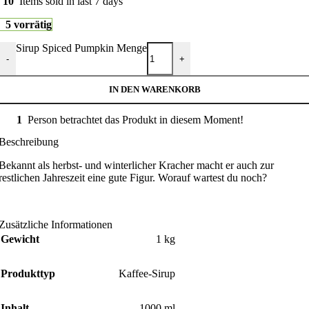
10
Items sold in last 7 days
5 vorrätig
Sirup Spiced Pumpkin Menge
-
+
IN DEN WARENKORB
1
Person betrachtet das Produkt in diesem Moment!
Beschreibung
Bekannt als herbst- und winterlicher Kracher macht er auch zur
restlichen Jahreszeit eine gute Figur. Worauf wartest du noch?
Zusätzliche Informationen
Gewicht
1 kg
Produkttyp
Kaffee-Sirup
Inhalt
1000 ml