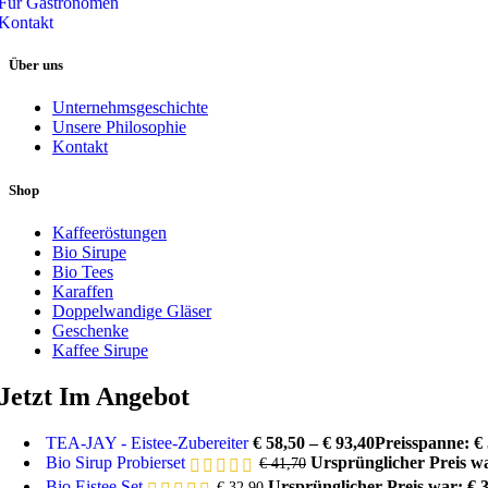
Für Gastronomen
Kontakt
Über uns
Unternehmsgeschichte
Unsere Philosophie
Kontakt
Shop
Kaffeeröstungen
Bio Sirupe
Bio Tees
Karaffen
Doppelwandige Gläser
Geschenke
Kaffee Sirupe
Jetzt Im Angebot
TEA-JAY - Eistee-Zubereiter
€
58,50
–
€
93,40
Preisspanne: € 
Bio Sirup Probierset
Ursprünglicher Preis wa
€
41,70
Bio Eistee Set
Ursprünglicher Preis war: € 
€
32,90