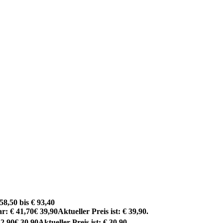
58,50 bis € 93,40
r: € 41,70
€
39,90
Aktueller Preis ist: € 39,90.
32,90
€
30,90
Aktueller Preis ist: € 30,90.