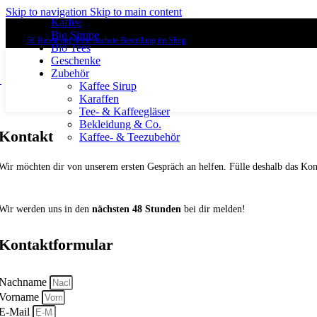
Skip to navigation
Skip to main content
Kaffee
Gratis Versand ab 59€ (AT)
Bio Sirupe
5€ Rabatt auf deine nächste Bestellung im Shop
Bio Tees
Geschenke
Zubehör
Kaffee Sirup
Karaffen
Tee- & Kaffeegläser
Bekleidung & Co.
Kontakt
Kaffee- & Teezubehör
Wir möchten dir von unserem ersten Gespräch an helfen. Fülle deshalb das Ko
Wir werden uns in den
nächsten 48 Stunden
bei dir melden!
Kontaktformular
Nachname
Vorname
E-Mail