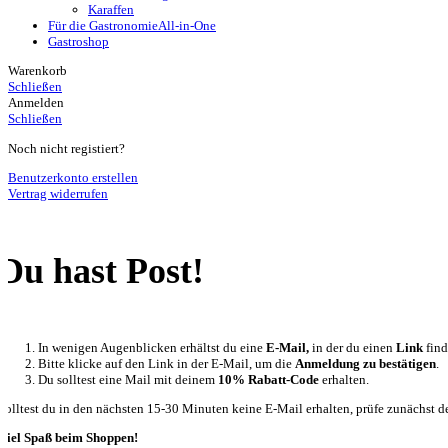
Karaffen
Für die Gastronomie
All-in-One
Gastroshop
Warenkorb
Schließen
Anmelden
Schließen
Noch nicht registiert?
Benutzerkonto erstellen
Vertrag widerrufen
Du hast Post!
In wenigen Augenblicken erhältst du eine
E-Mail,
in der du einen
Link
find
Bitte klicke auf den Link in der E-Mail, um die
Anmeldung zu bestätigen
.
Du solltest eine Mail mit deinem
10% Rabatt-Code
erhalten.
Solltest du in den nächsten 15-30 Minuten keine E-Mail erhalten, prüfe zunächst de
Viel Spaß beim Shoppen!