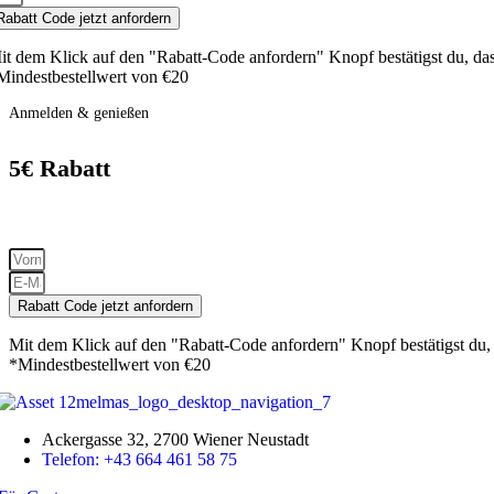
Rabatt Code jetzt anfordern
it dem Klick auf den "Rabatt-Code anfordern" Knopf bestätigst du, da
Mindestbestellwert von €20
Anmelden & genießen
5€ Rabatt
Erhalte als Erster exklusive Angebote, neue Trends und hol dir
sofort 5€
Rab
Rabatt Code jetzt anfordern
Mit dem Klick auf den "Rabatt-Code anfordern" Knopf bestätigst du,
*Mindestbestellwert von €20
Ackergasse 32, 2700 Wiener Neustadt
Telefon: +43 664 461 58 75