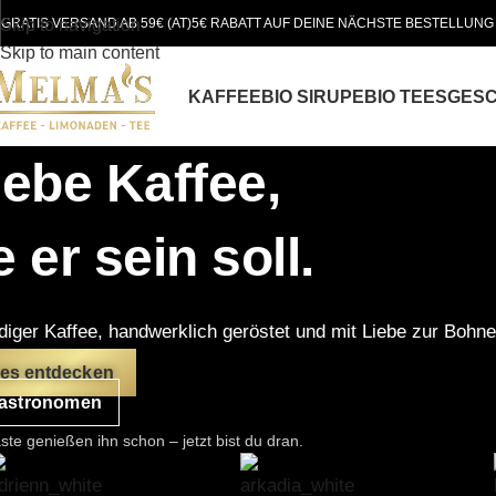
Skip to navigation
GRATIS VERSAND AB 59€ (AT)
5€ RABATT AUF DEINE NÄCHSTE BESTELLUNG
Skip to main content
KAFFEE
BIO SIRUPE
BIO TEES
GES
lebe Kaffee,
 er sein soll.
diger Kaffee, handwerklich geröstet und mit Liebe zur Bohn
ees entdecken
Gastronomen
te genießen ihn schon – jetzt bist du dran.