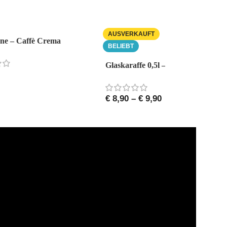
AUSVERKAUFT
One – Caffè Crema
BELIEBT
Glaskaraffe 0,5l – Purity
€
8,90
–
€
9,90