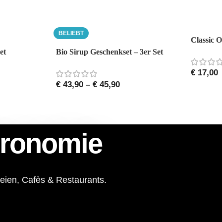
BELIEBT
Classic 
et
Bio Sirup Geschenkset – 3er Set
€
17,00
€
43,90
–
€
45,90
tronomie
oreien, Cafès & Restaurants.