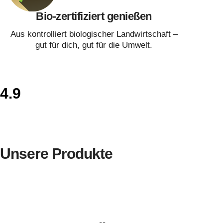
Bio-zertifiziert genießen
Aus kontrolliert biologischer Landwirtschaft –
gut für dich, gut für die Umwelt.
4.9
Unsere Produkte
Kaffeeröstungen
NEU
Jetzt
Geschenke zu
entdecken
deiner
>