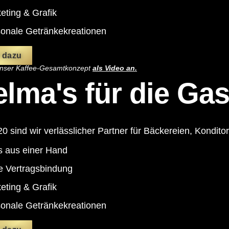
eting & Grafik
sonale Getränkekreationen
 dazu
 unser Kaffee-Gesamtkonzept
als Video an.
lma's für die Ga
20 sind wir verlässlicher Partner für Bäckereien, Kondit
s aus einer Hand
e Vertragsbindung
eting & Grafik
sonale Getränkekreationen