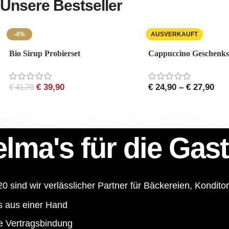
Unsere Bestseller
Kaffees
Bestellung
BIO-
Jetzt entdecken >
Jetzt entdecken >
BIO-
Sirupe
-4%
AUSVERKAUFT
Geschenke
Tees
Jetzt
Bio Sirup Probierset
Cappuccino Geschenks
entdecken
Jetzt
Jetzt
>
entdecken
entdecken
>
>
€
39,90
€
24,90
–
€
27,90
€
41,70
lma's für die Gas
20 sind wir verlässlicher Partner für Bäckereien, Kondit
s aus einer Hand
e Vertragsbindung