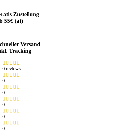
ratis Zustellung
b 55€ (at)
chneller Versand
nkl. Tracking
0 reviews
0
0
0
0
0