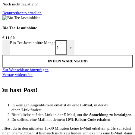
Noch nicht registiert?
Benutzerkonto erstellen
Bio Tee Jasminblüte
€
11,90
Bio Tee Jasminblüte Menge
-
+
IN DEN WARENKORB
Zur Wunschliste hinzufügen
Vertrag widerrufen
Du hast Post!
In wenigen Augenblicken erhältst du eine
E-Mail,
in der du
einen
Link
findest.
Bitte klicke auf den Link in der E-Mail, um die
Anmeldung zu bestätigen
.
Du solltest eine Mail mit deinem
10% Rabatt-Code
erhalten.
Solltest du in den nächsten 15-30 Minuten keine E-Mail erhalten, prüfe zunächst
deinen Spam-Ordner. Ist hier auch nichts zu finden, schicke uns eine E-Mail, damit