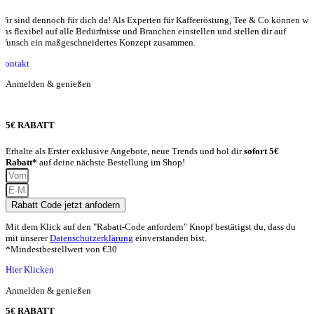
Wir sind dennoch für dich da! Als Experten für Kaffeeröstung, Tee & Co können wir
uns flexibel auf alle Bedürfnisse und Branchen einstellen und stellen dir auf
Wunsch ein maßgeschneidertes Konzept zusammen.
Kontakt
Anmelden & genießen
5€ RABATT
Erhalte als Erster exklusive Angebote, neue Trends und hol dir
sofort 5€
Rabatt*
auf deine nächste Bestellung im Shop!
Rabatt Code jetzt anfodern
Mit dem Klick auf den "Rabatt-Code anfordern" Knopf bestätigst du, dass du
mit unserer
Datenschutzerklärung
einverstanden bist.
*Mindestbestellwert von €30
Hier Klicken
Anmelden & genießen
5€ RABATT