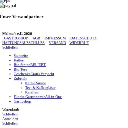
Unser Versandpartner
Melma's e.U. 2026
GASTROSHOP
AGB
IMPRESSUM
DATENSCHUTZ
HAFTUNGSAUSSCHLUSS
VERSAND
WIDERRUF
Schließen
Startseite
Kaffee
Bio Sirupe
BELIEBT
Bio Tees
Geschenke
Gratis Verpackt
Zubehör
Kaffee Sirupe
Tee- & Kaffeegläser
Karaffen
Für die Gastronomie
All-in-One
Gastroshop
Warenkorb
Schließen
Anmelden
Schließen