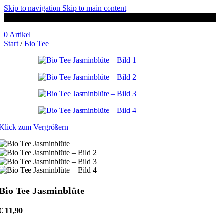
Skip to navigation
Skip to main content
GRATIS LIEFERUNG AB 59€ (AT)
0
Artikel
Start
/
Bio Tee
Klick zum Vergrößern
Bio Tee Jasminblüte
€
11,90