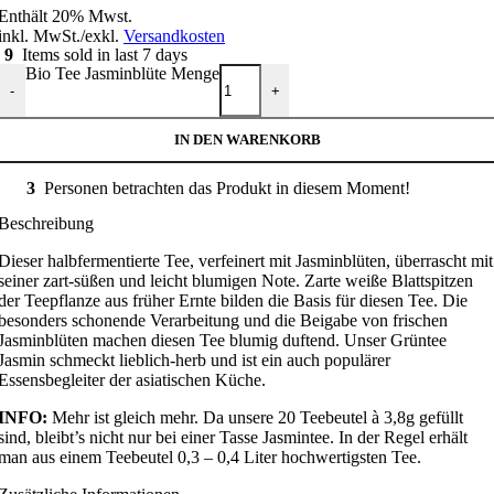
Enthält 20% Mwst.
inkl. MwSt./exkl.
Versandkosten
9
Items sold in last 7 days
Bio Tee Jasminblüte Menge
-
+
IN DEN WARENKORB
3
Personen betrachten das Produkt in diesem Moment!
Beschreibung
Dieser halbfermentierte Tee, verfeinert mit Jasminblüten, überrascht mit
seiner zart-süßen und leicht blumigen Note. Zarte weiße Blattspitzen
der Teepflanze aus früher Ernte bilden die Basis für diesen Tee. Die
besonders schonende Verarbeitung und die Beigabe von frischen
Jasminblüten machen diesen Tee blumig duftend. Unser Grüntee
Jasmin schmeckt lieblich-herb und ist ein auch populärer
Essensbegleiter der asiatischen Küche.
INFO:
Mehr ist gleich mehr. Da unsere 20 Teebeutel à 3,8g gefüllt
sind, bleibt’s nicht nur bei einer Tasse Jasmintee. In der Regel erhält
man aus einem Teebeutel 0,3 – 0,4 Liter hochwertigsten Tee.