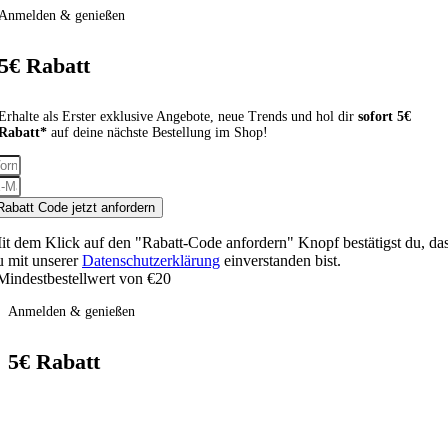
Anmelden & genießen
5€ Rabatt
Erhalte als Erster exklusive Angebote, neue Trends und hol dir
sofort 5€
Rabatt*
auf deine nächste Bestellung im Shop!
Rabatt Code jetzt anfordern
it dem Klick auf den "Rabatt-Code anfordern" Knopf bestätigst du, da
u mit unserer
Datenschutzerklärung
einverstanden bist.
Mindestbestellwert von €20
Anmelden & genießen
5€ Rabatt
Erhalte als Erster exklusive Angebote, neue Trends und hol dir
sofort 5€
Rabatt*
auf deine nächste Bestellung im Shop!