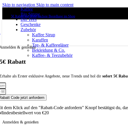
Skip to navigation
Skip to main content
Kaffee
Gratis Versand ab 59€ (AT)
Bio Sirupe
5€ Rabatt auf deine nächste Bestellung im Shop
Bio Tees
Geschenke
Zubehör
Kaffee Sirup
Karaffen
Tee- & Kaffeegläser
Anmelden & genießen
Bekleidung & Co.
Kaffee- & Teezubehör
5€ Rabatt
Erhalte als Erster exklusive Angebote, neue Trends und hol dir
sofort 5€
Raba
Rabatt Code jetzt anfordern
it dem Klick auf den "Rabatt-Code anfordern" Knopf bestätigst du, da
Mindestbestellwert von €20
Anmelden & genießen