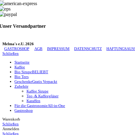
Unser Versandpartner
Melma's e.U. 2026
GASTROSHOP
AGB
IMPRESSUM
DATENSCHUTZ
HAFTUNGSAUS
Schließen
Startseite
Kaffee
Bio Sirupe
BELIEBT
Bio Tees
Geschenke
Gratis Verpackt
Zubehör
Kaffee Sirupe
Tee- & Kaffeegläser
Karaffen
Für die Gastronomie
All-in-One
Gastroshop
Warenkorb
Schließen
Anmelden
Schließen