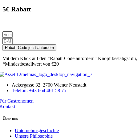
5€ Rabatt
Erhalte als Erster exklusive Angebote, neue Trends und hol dir
sofort 5€
Rab
Rabatt Code jetzt anfordern
Mit dem Klick auf den "Rabatt-Code anfordern" Knopf bestätigst du,
*Mindestbestellwert von €20
Ackergasse 32, 2700 Wiener Neustadt
Telefon: +43 664 461 58 75
Für Gastronomen
Kontakt
Über uns
Unternehmsgeschichte
Unsere Philosophie