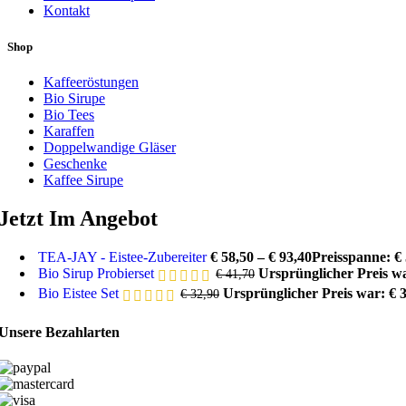
Kontakt
Shop
Kaffeeröstungen
Bio Sirupe
Bio Tees
Karaffen
Doppelwandige Gläser
Geschenke
Kaffee Sirupe
Jetzt Im Angebot
TEA-JAY - Eistee-Zubereiter
€
58,50
–
€
93,40
Preisspanne: € 
Bio Sirup Probierset
Ursprünglicher Preis wa
€
41,70
Bio Eistee Set
Ursprünglicher Preis war: € 
€
32,90
Unsere Bezahlarten